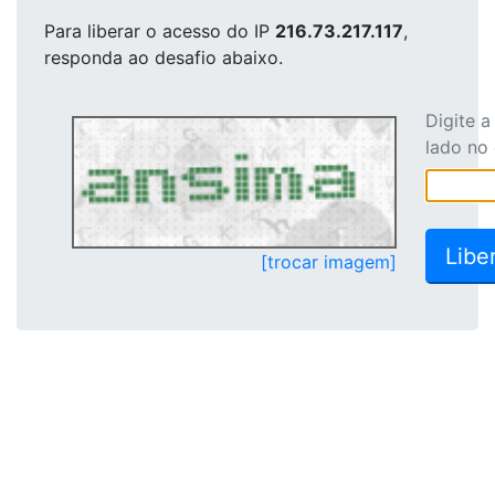
Para liberar o acesso
do IP
216.73.217.117
,
responda ao desafio abaixo.
Digite 
lado no
[trocar imagem]