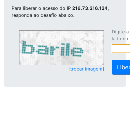
Para liberar o acesso
do IP
216.73.216.124
,
responda ao desafio abaixo.
Digite 
lado no
[trocar imagem]