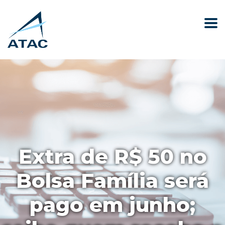
Extra de R$ 50 no
Bolsa Família será
pago em junho;