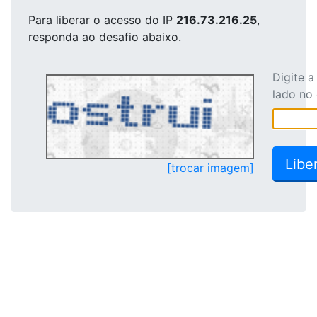
Para liberar o acesso
do IP
216.73.216.25
,
responda ao desafio abaixo.
Digite 
lado no
[trocar imagem]