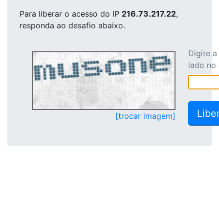
Para liberar o acesso
do IP
216.73.217.22
,
responda ao desafio abaixo.
Digite 
lado no
[trocar imagem]