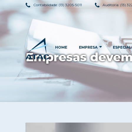
Contabilidade:
(13) 3205-5011
Auditoria:
(13) 3
HOME
EMPRESA
ESPECIAL
Empresas devem 