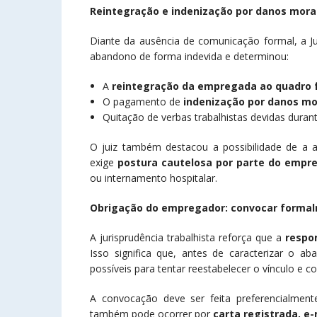
Reintegração e indenização por danos mora
Diante da ausência de comunicação formal, a J
abandono de forma indevida e determinou:
A
reintegração da empregada ao quadro 
O pagamento de
indenização por danos mor
Quitação de verbas trabalhistas devidas duran
O juiz também destacou a possibilidade de a a
exige
postura cautelosa por parte do empr
ou internamento hospitalar.
Obrigação do empregador: convocar forma
A jurisprudência trabalhista reforça que a
respo
Isso significa que, antes de caracterizar o 
possíveis para tentar reestabelecer o vínculo e con
A convocação deve ser feita preferencialmen
também pode ocorrer por
carta registrada, e