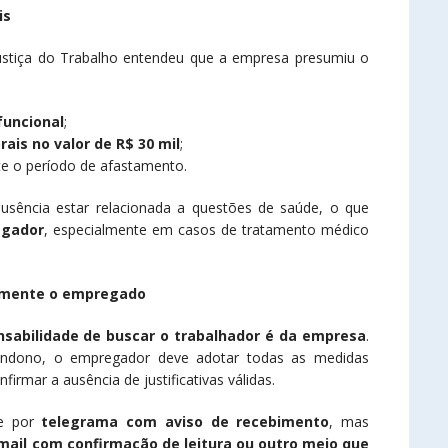
is
ustiça do Trabalho entendeu que a empresa presumiu o
funcional
;
ais no valor de R$ 30 mil
;
te o período de afastamento.
usência estar relacionada a questões de saúde, o que
egador
, especialmente em casos de tratamento médico
lmente o empregado
nsabilidade de buscar o trabalhador é da empresa
.
abandono, o empregador deve adotar todas as medidas
firmar a ausência de justificativas válidas.
te por
telegrama com aviso de recebimento
, mas
-mail com confirmação de leitura ou outro meio que