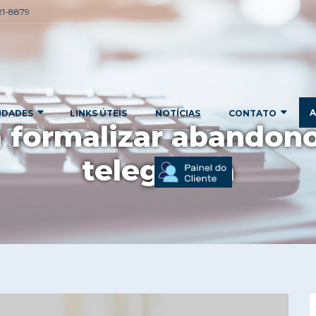
221-8879
A
IDADES
LINKS ÚTEIS
NOTÍCIAS
CONTATO
formalizar abandon
telegrama