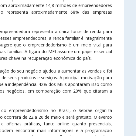
l, com aproximadamente 14,8 milhões de empreendedores
rupo representa aproximadamente 68% das empresas
empreendedora representa a única fonte de renda para
sses empreendedores, a renda familiar é integralmente
o sugere que o empreendedorismo é um meio vital para
uas famílias. A figura do MEI assume um papel essencial
tores-chave na recuperação econômica do país.
ação do seu negócio ajudou a aumentar as vendas e foi
 de seus produtos e serviços. A principal motivação para
pela independência. 42% dos MEIs apontaram isso como
rios negócios, em comparação com 20% que citaram a
o do empreendedorismo no Brasil, o Sebrae organiza
 ocorrerá de 22 a 26 de maio e será gratuito. O evento
e oficinas práticas, tanto online quanto presenciais,
s podem encontrar mais informações e a programação