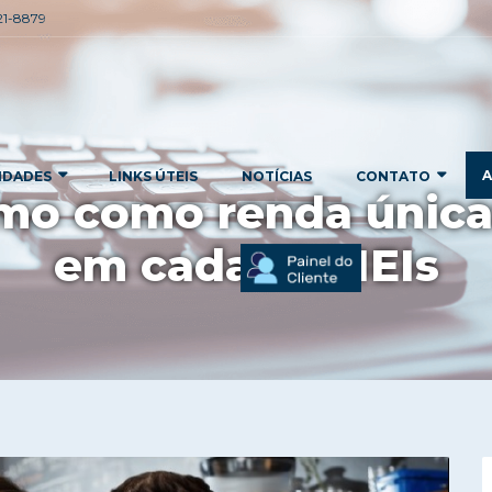
221-8879
A
IDADES
LINKS ÚTEIS
NOTÍCIAS
CONTATO
o como renda única: 
em cada 10 MEIs