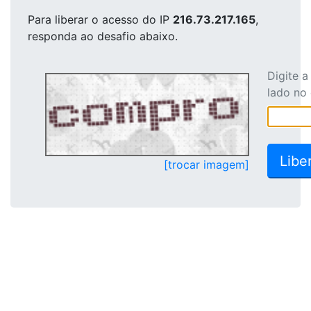
Para liberar o acesso
do IP
216.73.217.165
,
responda ao desafio abaixo.
Digite 
lado no
[trocar imagem]