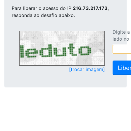
Para liberar o acesso
do IP
216.73.217.173
,
responda ao desafio abaixo.
Digite 
lado no
[trocar imagem]