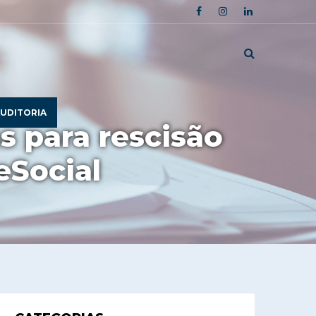
UDITORIA
s para rescisão
eSocial