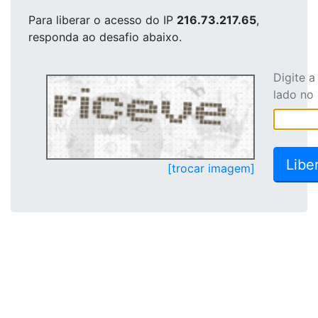
Para liberar o acesso
do IP
216.73.217.65
,
responda ao desafio abaixo.
Digite 
lado no
[trocar imagem]