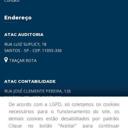
Contato
Endereço
ATAC AUDITORIA
RUA LUIZ SUPLICY, 18
SANTOS - SP - CEP: 11055-330
TRAÇAR ROTA
ATAC CONTABILIDADE
RUA JOSÉ CLEMENTE PEREIRA, 126
SANTOS - SP - CEP: 11070-321
De acordo com a LGPD, só coletamos os cookies
TRAÇAR ROTA
necessários para o funcionamento do site, os
demais cookies estão desabilitados por padrão.
Clique no botão “Aceitar” para continuar