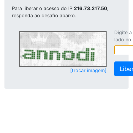
Para liberar o acesso
do IP
216.73.217.50
,
responda ao desafio abaixo.
Digite 
lado no
[trocar imagem]