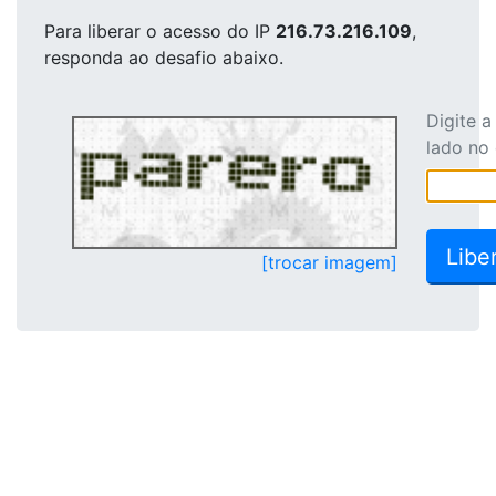
Para liberar o acesso
do IP
216.73.216.109
,
responda ao desafio abaixo.
Digite 
lado no
[trocar imagem]