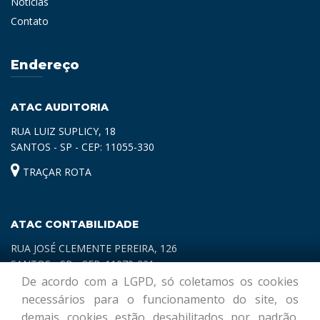
Notícias
Contato
Endereço
ATAC AUDITORIA
RUA LUIZ SUPLICY, 18
SANTOS - SP - CEP: 11055-330
TRAÇAR ROTA
ATAC CONTABILIDADE
RUA JOSÉ CLEMENTE PEREIRA, 126
SANTOS - SP - CEP: 11070-321
De acordo com a LGPD, só coletamos os cookies
TRAÇAR ROTA
necessários para o funcionamento do site, os
demais cookies estão desabilitados por padrão.