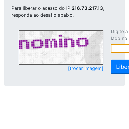
Para liberar o acesso
do IP
216.73.217.13
,
responda ao desafio abaixo.
Digite 
lado no
[trocar imagem]