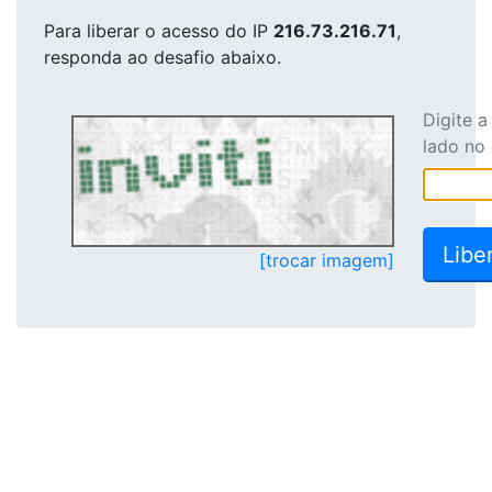
Para liberar o acesso
do IP
216.73.216.71
,
responda ao desafio abaixo.
Digite 
lado no
[trocar imagem]