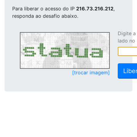
Para liberar o acesso
do IP
216.73.216.212
,
responda ao desafio abaixo.
Digite 
lado no
[trocar imagem]