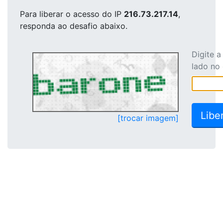
Para liberar o acesso
do IP
216.73.217.14
,
responda ao desafio abaixo.
Digite 
lado no
[trocar imagem]