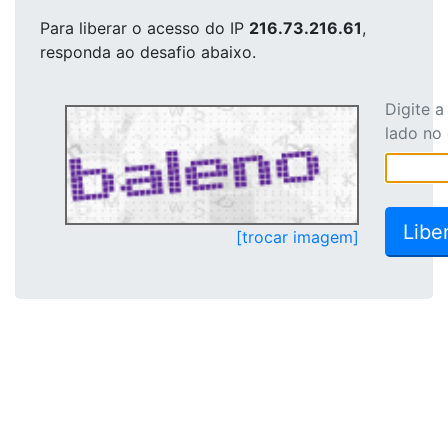
Para liberar o acesso
do IP
216.73.216.61
,
responda ao desafio abaixo.
Digite 
lado no
[trocar imagem]