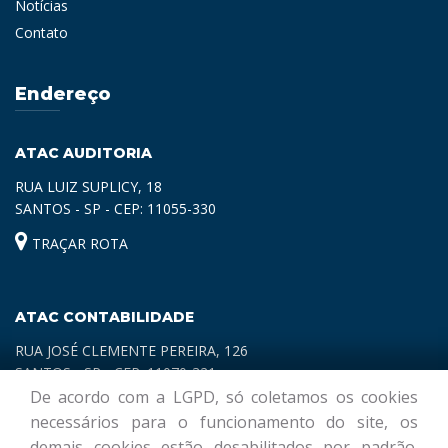
Notícias
Contato
Endereço
ATAC AUDITORIA
RUA LUIZ SUPLICY, 18
SANTOS - SP - CEP: 11055-330
TRAÇAR ROTA
ATAC CONTABILIDADE
RUA JOSÉ CLEMENTE PEREIRA, 126
SANTOS - SP - CEP: 11070-321
De acordo com a LGPD, só coletamos os cookies
TRAÇAR ROTA
necessários para o funcionamento do site, os
demais cookies estão desabilitados por padrão.