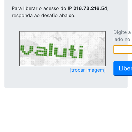
Para liberar o acesso
do IP
216.73.216.54
,
responda ao desafio abaixo.
Digite 
lado no
[trocar imagem]