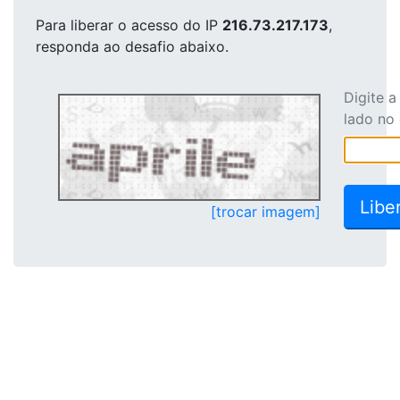
Para liberar o acesso
do IP
216.73.217.173
,
responda ao desafio abaixo.
Digite 
lado no
[trocar imagem]