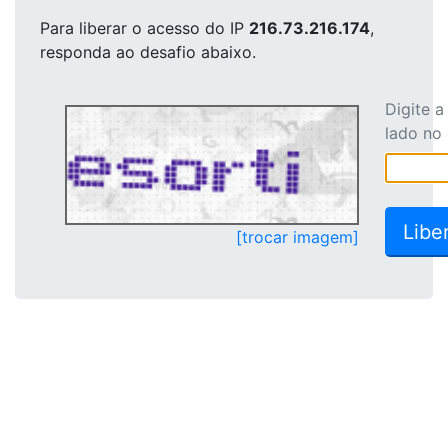
Para liberar o acesso
do IP
216.73.216.174
,
responda ao desafio abaixo.
Digite 
lado no
[trocar imagem]