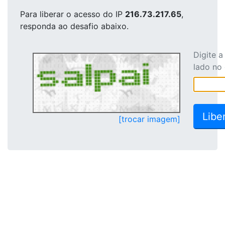
Para liberar o acesso
do IP
216.73.217.65
,
responda ao desafio abaixo.
Digite 
lado no
[trocar imagem]