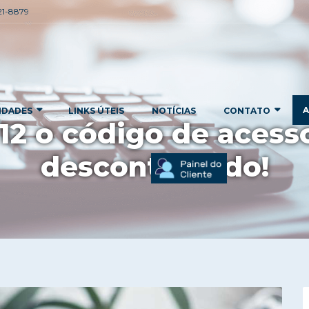
221-8879
A
IDADES
LINKS ÚTEIS
NOTÍCIAS
CONTATO
12 o código de acess
descontinuado!