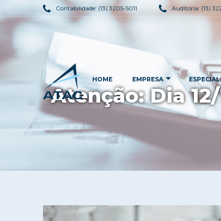
Contabilidade:
(13) 3205-5011
Auditoria:
(13) 3
HOME
EMPRESA
ESPECIAL
Atenção: Dia 12/