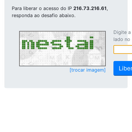
Para liberar o acesso
do IP
216.73.216.61
,
responda ao desafio abaixo.
Digite 
lado no
[trocar imagem]