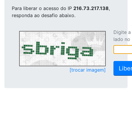
Para liberar o acesso
do IP
216.73.217.138
,
responda ao desafio abaixo.
Digite 
lado no
[trocar imagem]