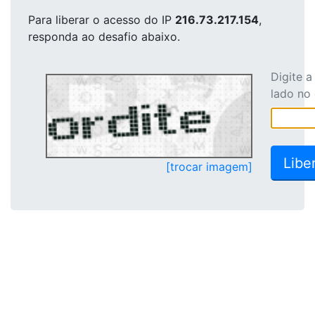
Para liberar o acesso
do IP
216.73.217.154
,
responda ao desafio abaixo.
Digite 
lado no
[trocar imagem]