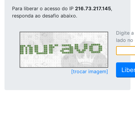
Para liberar o acesso
do IP
216.73.217.145
,
responda ao desafio abaixo.
Digite 
lado no
[trocar imagem]