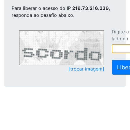
Para liberar o acesso
do IP
216.73.216.239
,
responda ao desafio abaixo.
Digite 
lado no
[trocar imagem]