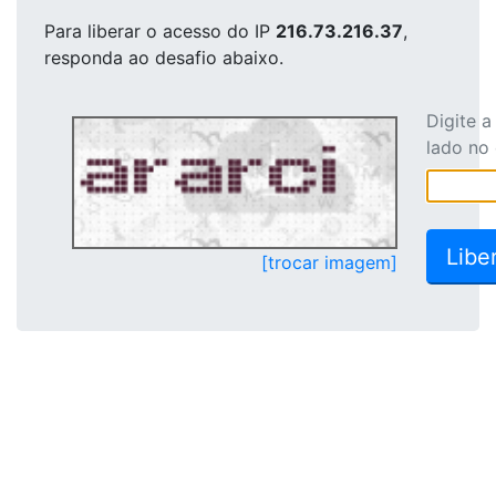
Para liberar o acesso
do IP
216.73.216.37
,
responda ao desafio abaixo.
Digite 
lado no
[trocar imagem]