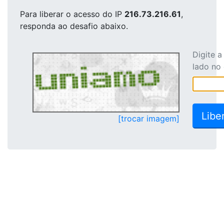
Para liberar o acesso
do IP
216.73.216.61
,
responda ao desafio abaixo.
Digite 
lado no
[trocar imagem]