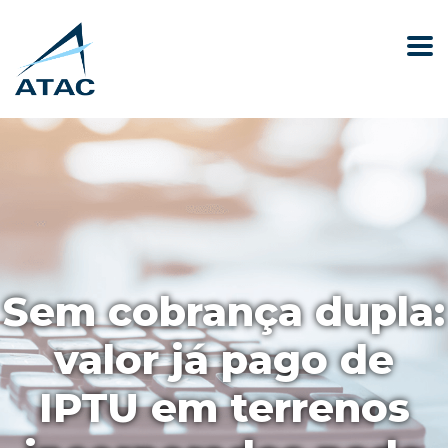
Sem cobrança dupla:
valor já pago de
IPTU em terrenos