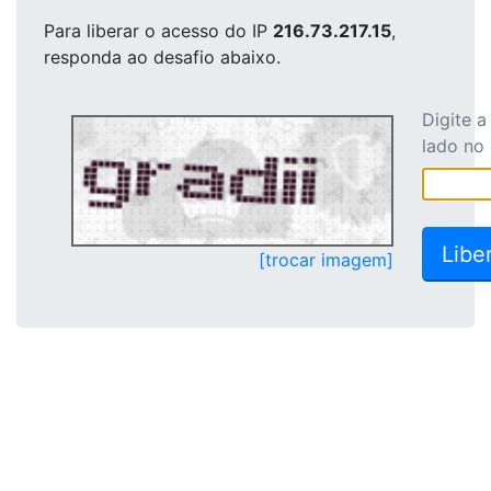
Para liberar o acesso
do IP
216.73.217.15
,
responda ao desafio abaixo.
Digite 
lado no
[trocar imagem]