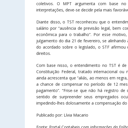
coletivos. O MPT argumenta com base no pr
interpretações, deve-se decidir pela mais favoráv
Diante disso, o TST reconheceu que o entendim
salário por “ausência de previsão legal, bem co
econômica para o trabalho”. Por esse motivo
julgamento do dia 21 de fevereiro, se alinhando 
do acordado sobre o legislado, o STF afirmou 
direitos.
Com base nisso, o entendimento no TST é de q
Constituição Federal, tratado internacional o
ainda acrescenta que “aliás, ao menos em regr
a chance de compensar no período de 12 mese
pagamento”. “Frise-se que não há registro d
sentido de surpreender seus empregados ocul
impedindo-lhes dolosamente a compensação do 
Publicado por: Lívia Macario
Fonte: Portal Contabeis c
om informações da Folha