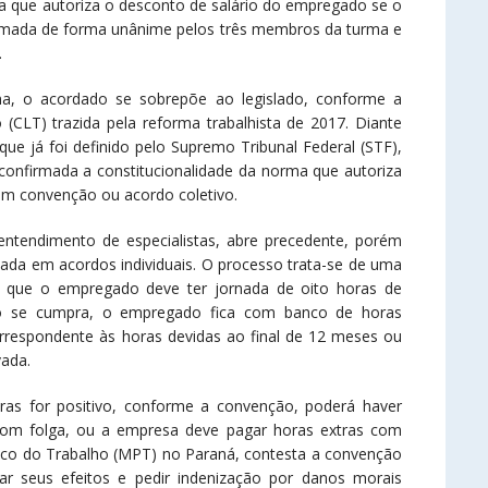
a que autoriza o desconto de salário do empregado se o
 tomada de forma unânime pelos três membros da turma e
.
a, o acordado se sobrepõe ao legislado, conforme a
CLT) trazida pela reforma trabalhista de 2017. Diante
ue já foi definido pelo Supremo Tribunal Federal (STF),
confirmada a constitucionalidade da norma que autoriza
a em convenção ou acordo coletivo.
entendimento de especialistas, abre precedente, porém
cada em acordos individuais. O processo trata-se de uma
o que o empregado deve ter jornada de oito horas de
não se cumpra, o empregado fica com banco de horas
rrespondente às horas devidas ao final de 12 meses ou
vada.
s for positivo, conforme a convenção, poderá haver
com folga, ou a empresa deve pagar horas extras com
blico do Trabalho (MPT) no Paraná, contesta a convenção
tar seus efeitos e pedir indenização por danos morais