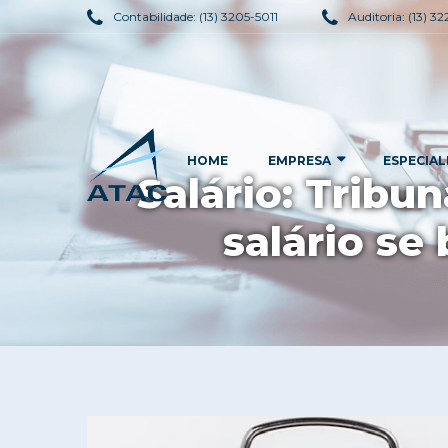
Contabilidade:
(13) 3205-5011
Auditoria:
(13) 3
HOME
EMPRESA
ESPECIAL
Salário: Tribu
salário se