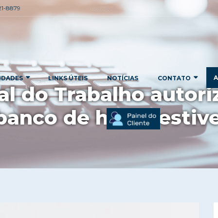
221-8879
A
IDADES
LINKS ÚTEIS
NOTÍCIAS
CONTATO
nal do Trabalho autor
 banco de horas estiv