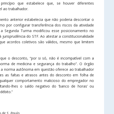
incípio que estabelece que, se houver diferentes
el ao trabalhador.
ento anterior estabelecia que não poderia descontar o
mo por configurar transferência dos riscos da atividade
, a Segunda Turma modificou esse posicionamento no
à jurisprudência do STF. Ao atestar a constitucionalidade
que acordos coletivos são válidos, mesmo que limitem
ue o desconto, “por si só, não é incompatível com a
u norma de medicina e segurança do trabalho”. O órgão
a, a norma autônoma em questão oferece ao trabalhador
s as faltas e atrasos antes do desconto em folha de
e qualquer comportamento malicioso do empregador no
tando-lhes o saldo negativo do ‘banco de horas’ ou
débito.”
 de S. Paulo