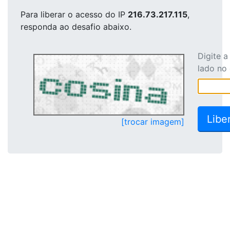
Para liberar o acesso
do IP
216.73.217.115
,
responda ao desafio abaixo.
Digite 
lado no
[trocar imagem]