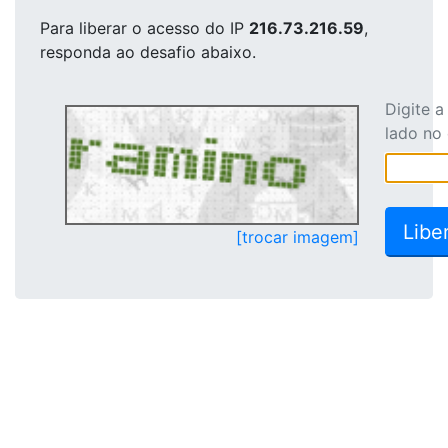
Para liberar o acesso
do IP
216.73.216.59
,
responda ao desafio abaixo.
Digite 
lado no
[trocar imagem]