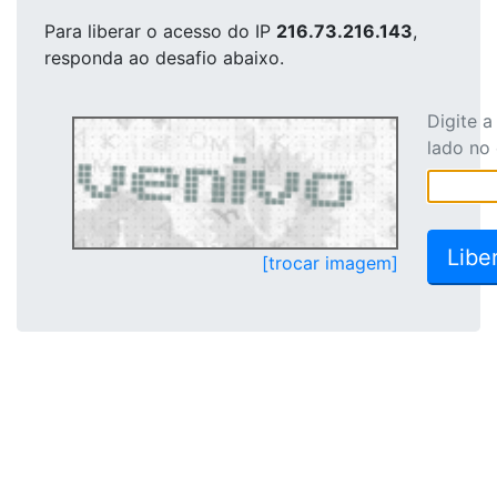
Para liberar o acesso
do IP
216.73.216.143
,
responda ao desafio abaixo.
Digite 
lado no
[trocar imagem]