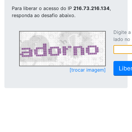
Para liberar o acesso
do IP
216.73.216.134
,
responda ao desafio abaixo.
Digite 
lado no
[trocar imagem]