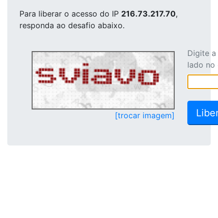
Para liberar o acesso
do IP
216.73.217.70
,
responda ao desafio abaixo.
Digite 
lado no
[trocar imagem]