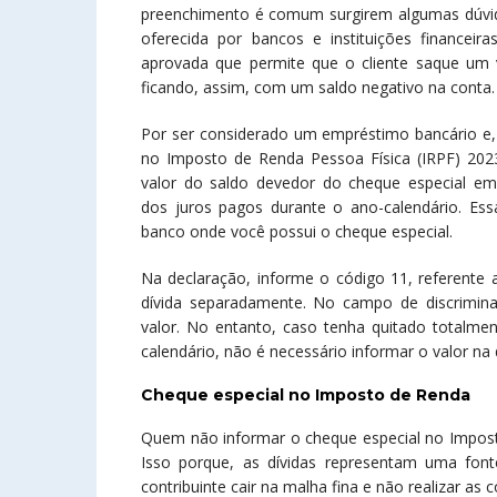
preenchimento é comum surgirem algumas dúvid
oferecida por bancos e instituições financeira
aprovada que permite que o cliente saque um v
ficando, assim, com um saldo negativo na conta.
Por ser considerado um empréstimo bancário e, 
no Imposto de Renda Pessoa Física (IRPF) 2023.
valor do saldo devedor do cheque especial e
dos juros pagos durante o ano-calendário. Es
banco onde você possui o cheque especial.
Na declaração, informe o código 11, referente 
dívida separadamente. No campo de discriminaç
valor. No entanto, caso tenha quitado totalme
calendário, não é necessário informar o valor n
Cheque especial no Imposto de Renda
Quem não informar o cheque especial no Imposto
Isso porque, as dívidas representam uma fon
contribuinte cair na malha fina e não realizar as 