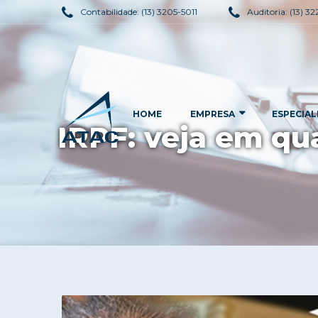
Contabilidade:
(13) 3205-5011
Auditoria:
(13) 3
HOME
EMPRESA
ESPECIAL
IRPF: veja em qu