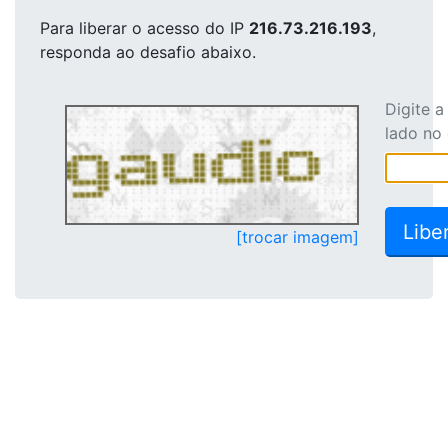
Para liberar o acesso
do IP
216.73.216.193
,
responda ao desafio abaixo.
Digite 
lado no
[trocar imagem]