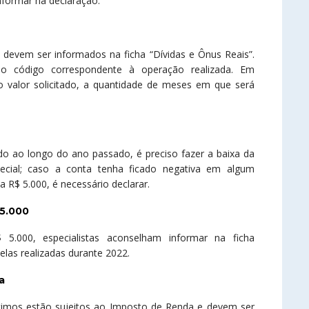
ormar na declaração.
devem ser informados na ficha “Dívidas e Ônus Reais”.
 o código correspondente à operação realizada. Em
, o valor solicitado, a quantidade de meses em que será
o ao longo do ano passado, é preciso fazer a baixa da
ecial; caso a conta tenha ficado negativa em algum
R$ 5.000, é necessário declarar.
 5.000
5.000, especialistas aconselham informar na ficha
as realizadas durante 2022.
a
imos estão sujeitos ao Imposto de Renda e devem ser