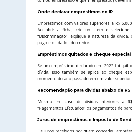
tomou emprestado e quem emprestou) devem inf
Onde declarar empréstimos no IR
Empréstimos com valores superiores a R$ 5.000 
Ao abrir a ficha, crie um item e selecione
“Discriminação”, explique a natureza da dívida
pago e os dados do credor.
Empréstimos quitados e cheque especial
Se um empréstimo declarado em 2022 foi quitad
dívida. Isso também se aplica ao cheque esp
momento do ano passado em um valor superior a 
Recomendação para dívidas abaixo de R$
Mesmo em caso de dívidas inferiores a R$ 
“Pagamentos Efetuados” os pagamentos de parcel
Juros de empréstimos e Imposto de Rend
Os juros recebidos por quem concedeu emprést