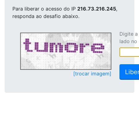
Para liberar o acesso
do IP
216.73.216.245
,
responda ao desafio abaixo.
Digite 
lado no
[trocar imagem]