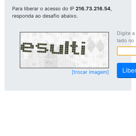
Para liberar o acesso
do IP
216.73.216.54
,
responda ao desafio abaixo.
Digite 
lado no
[trocar imagem]