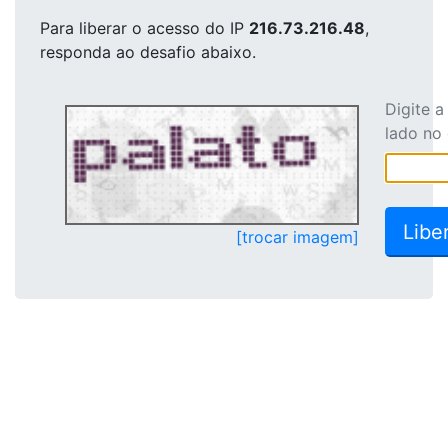
Para liberar o acesso
do IP
216.73.216.48
,
responda ao desafio abaixo.
Digite 
lado no
[trocar imagem]