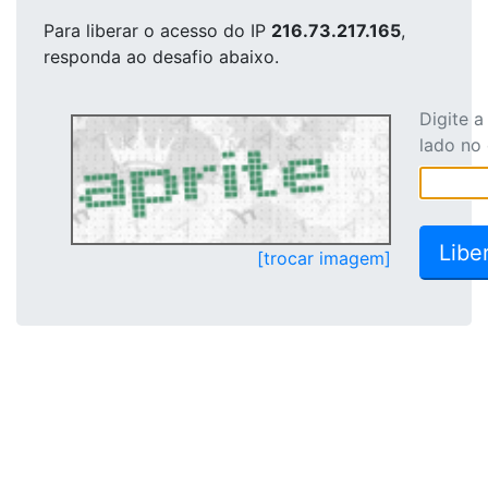
Para liberar o acesso
do IP
216.73.217.165
,
responda ao desafio abaixo.
Digite 
lado no
[trocar imagem]