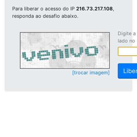
Para liberar o acesso
do IP
216.73.217.108
,
responda ao desafio abaixo.
Digite 
lado no
[trocar imagem]