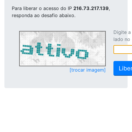
Para liberar o acesso
do IP
216.73.217.139
,
responda ao desafio abaixo.
Digite 
lado no
[trocar imagem]